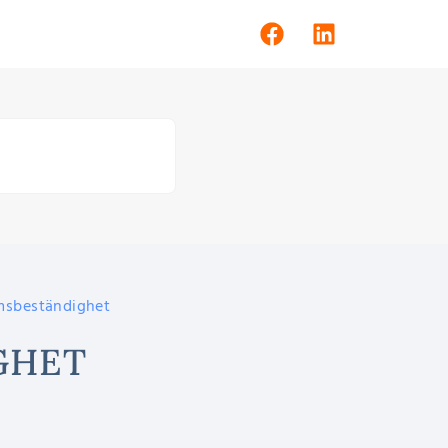
msbeständighet
GHET