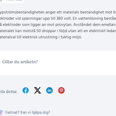
ypströmsbeständigheten anger ett materials beständighet mot bi
ektroder vid spänningar upp till 380 volt. En vattenlösning bes
å elektroder som ligger an mot provytan. Avståndet dem emella
terialet kan motstå 50 droppar i följd utan att en elektriskt leda
terialval till elektrisk utrustning i fuktig miljö.
Gillar du artikeln?
la detta:
Fastnat? Kan vi hjälpa dig?