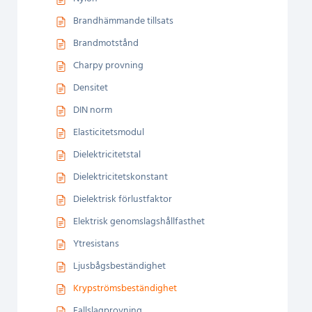
Brandhämmande tillsats
Brandmotstånd
Charpy provning
Densitet
DIN norm
Elasticitetsmodul
Dielektricitetstal
Dielektricitetskonstant
Dielektrisk förlustfaktor
Elektrisk genomslagshållfasthet
Ytresistans
Ljusbågsbeständighet
Krypströmsbeständighet
Fallslagprovning