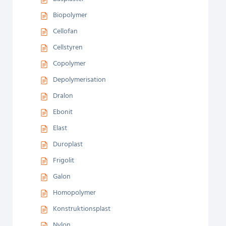
Biopolymer
Cellofan
Cellstyren
Copolymer
Depolymerisation
Dralon
Ebonit
Elast
Duroplast
Frigolit
Galon
Homopolymer
Konstruktionsplast
Nylon