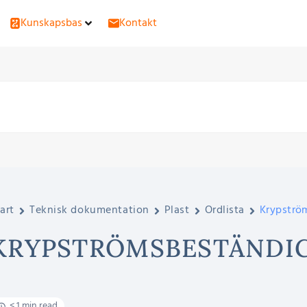
Kunskapsbas
Kontakt
art
Teknisk dokumentation
Plast
Ordlista
Krypströ
KRYPSTRÖMSBESTÄNDI
< 1 min read