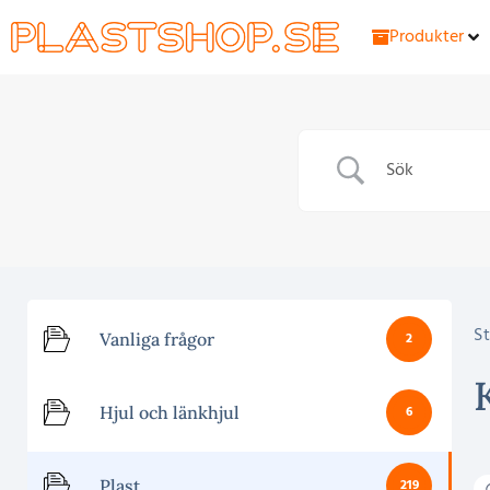
Produkter
St
Vanliga frågor
2
Hjul och länkhjul
6
Plast
219