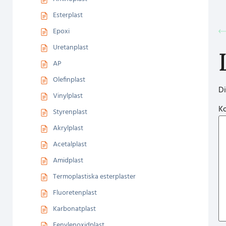
Esterplast
Epoxi
Uretanplast
AP
Olefinplast
Di
Vinylplast
K
Styrenplast
Akrylplast
Acetalplast
Amidplast
Termoplastiska esterplaster
Fluoretenplast
Karbonatplast
Fenylenoxidplast