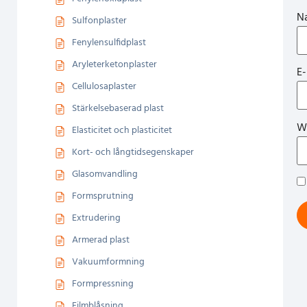
N
Sulfonplaster
Fenylensulfidplast
Aryleterketonplaster
E
Cellulosaplaster
Stärkelsebaserad plast
W
Elasticitet och plasticitet
Kort- och långtidsegenskaper
Glasomvandling
Formsprutning
Extrudering
Armerad plast
Vakuumformning
Formpressning
Filmblåsning