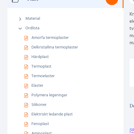
Kr
Material
el
Ordlista
tv
ma
Amorfa termoplaster
ma
Delkristallina termoplaster
Härdplast
Termoplast
Termoelaster
Elaster
Polymera legeringar
Silikoner
De
Elektriskt ledande plast
Fenoplast
Aminoplast