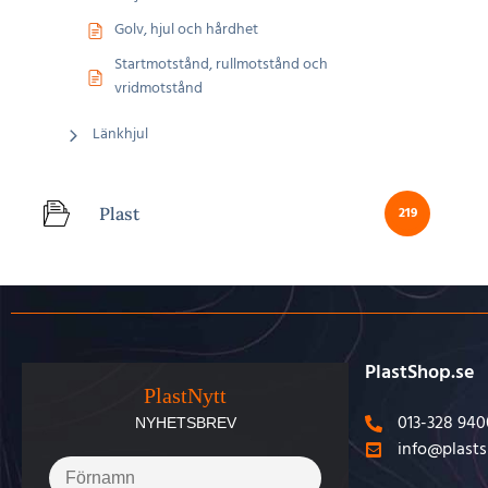
Golv, hjul och hårdhet
Startmotstånd, rullmotstånd och
vridmotstånd
Länkhjul
Plast
219
PlastShop.se
PlastNytt
013-328 940
NYHETSBREV
info@plasts