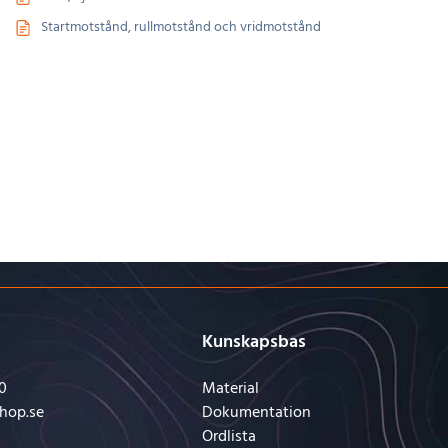
Startmotstånd, rullmotstånd och vridmotstånd
Kunskapsbas
0
Material
hop.se
Dokumentation
Ordlista