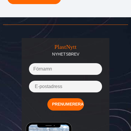
PlastNytt
NYHETSBREV