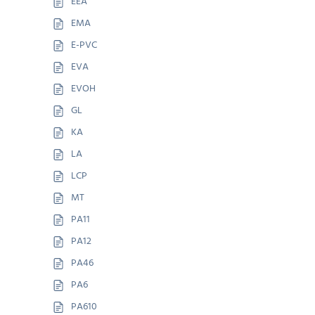
EEA
EMA
E-PVC
EVA
EVOH
GL
KA
LA
LCP
MT
PA11
PA12
PA46
PA6
PA610