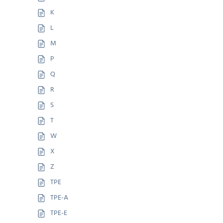
K
L
M
P
Q
R
S
T
W
X
Z
TPE
TPE-A
TPE-E