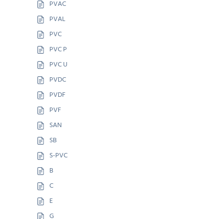
PVAC
PVAL
PVC
PVC P
PVC U
PVDC
PVDF
PVF
SAN
SB
S-PVC
B
C
E
G