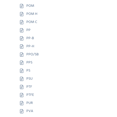
POM
POM H
POM C
PP
PP-B
PP-H
PPO/SB
PPS
PS
PSU
PTF
PTFE
PUR
PVA