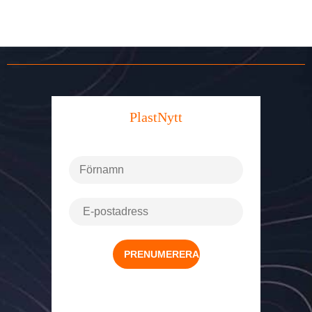
PlastNytt
NYHETSBREV