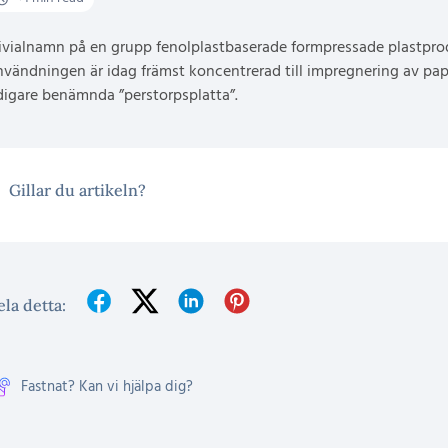
ivialnamn på en grupp fenolplastbaserade formpressade plastprod
vändningen är idag främst koncentrerad till impregnering av pap
digare benämnda ”perstorpsplatta”.
Gillar du artikeln?
la detta:
Fastnat? Kan vi hjälpa dig?