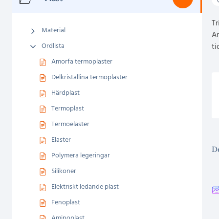
Tr
Material
An
Ordlista
ti
Amorfa termoplaster
Delkristallina termoplaster
Härdplast
Termoplast
Termoelaster
Elaster
De
Polymera legeringar
Silikoner
Elektriskt ledande plast
Fenoplast
Aminoplast