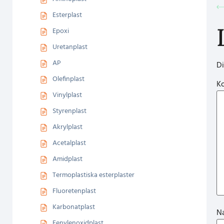
Esterplast
Epoxi
Uretanplast
AP
Di
Olefinplast
K
Vinylplast
Styrenplast
Akrylplast
Acetalplast
Amidplast
Termoplastiska esterplaster
Fluoretenplast
Karbonatplast
N
Fenylenoxidplast