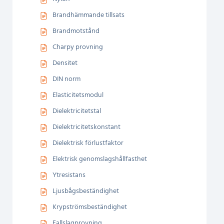
Brandhämmande tillsats
Brandmotstånd
Charpy provning
Densitet
DIN norm
Elasticitetsmodul
Dielektricitetstal
Dielektricitetskonstant
Dielektrisk förlustfaktor
Elektrisk genomslagshållfasthet
Ytresistans
Ljusbågsbeständighet
Krypströmsbeständighet
Fallslagprovning