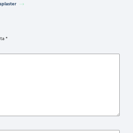
splaster
kta
*