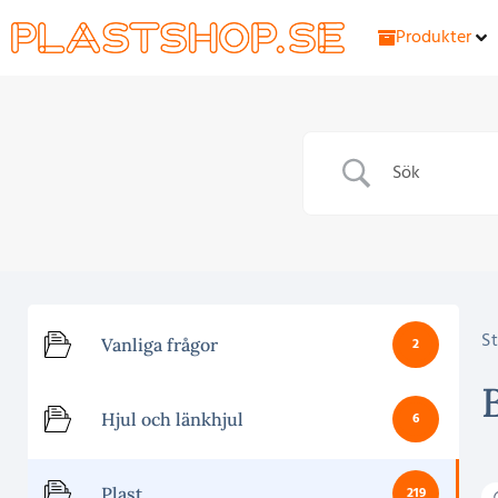
Produkter
St
Vanliga frågor
2
Hjul och länkhjul
6
Plast
219