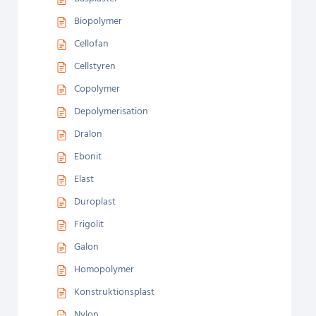
Biopolymer
Cellofan
Cellstyren
Copolymer
Depolymerisation
Dralon
Ebonit
Elast
Duroplast
Frigolit
Galon
Homopolymer
Konstruktionsplast
Nylon