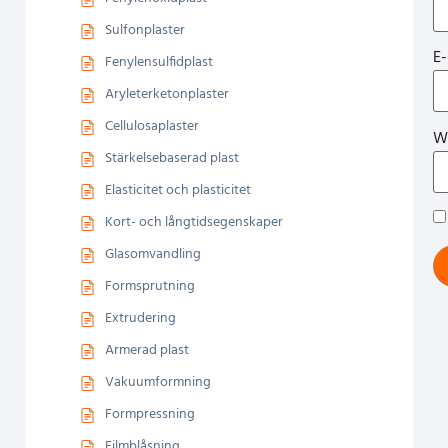
Sulfonplaster
E
Fenylensulfidplast
Aryleterketonplaster
Cellulosaplaster
W
Stärkelsebaserad plast
Elasticitet och plasticitet
Kort- och långtidsegenskaper
Glasomvandling
Formsprutning
Extrudering
Armerad plast
Vakuumformning
Formpressning
Filmblåsning