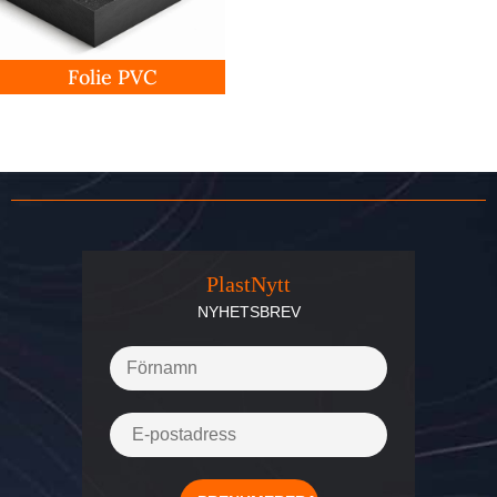
Folie PVC
PlastNytt
NYHETSBREV